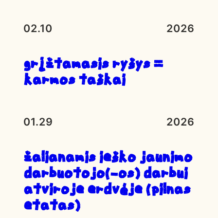
02.10
2026
Grįžtamasis ryšys =
karmos taškai
01.29
2026
ŽALIANAMIS IEŠKO JAUNIMO
DARBUOTOJO(-OS) DARBUI
ATVIROJE ERDVĖJE (PILNAS
ETATAS)