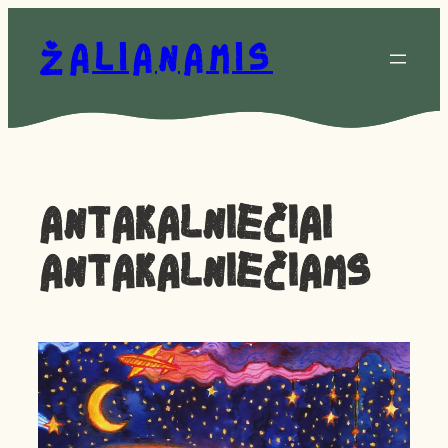
Eiti
prie
Žalianamis
turinio
Antakalniečiai
Antakalniečiams