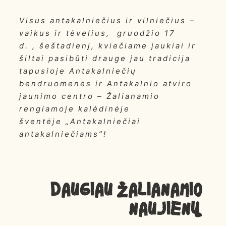
Visus antakalniečius ir vilniečius –
vaikus ir tėvelius, gruodžio 17
d. , šeštadienį, kviečiame jaukiai ir
šiltai pasibūti drauge jau tradicija
tapusioje Antakalniečių
bendruomenės ir Antakalnio atviro
jaunimo centro – Žalianamio
rengiamoje kalėdinėje
šventėje „Antakalniečiai
antakalniečiams”!
Daugiau ŽALIANAMIO
NAUJIENŲ