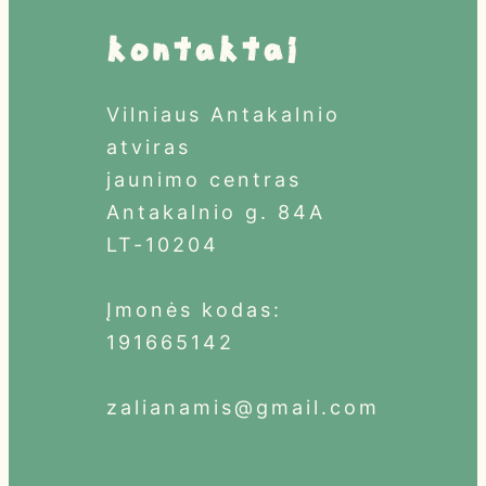
Kontaktai
Vilniaus Antakalnio
atviras
jaunimo centras
Antakalnio g. 84A
LT-10204
Įmonės kodas:
191665142
zalianamis@gmail.com