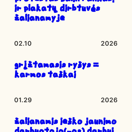
ir plakatų dirbtuvės
Žalianamyje
02.10
2026
Grįžtamasis ryšys =
karmos taškai
01.29
2026
ŽALIANAMIS IEŠKO JAUNIMO
DARBUOTOJO(-OS) DARBUI