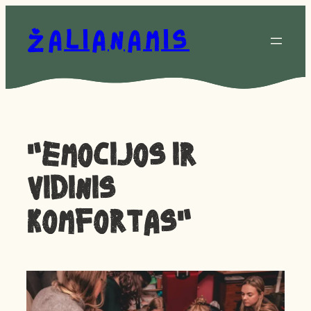
Eiti
prie
Žalianamis
turinio
“EMOCIJOS IR
VIDINIS
KOMFORTAS”