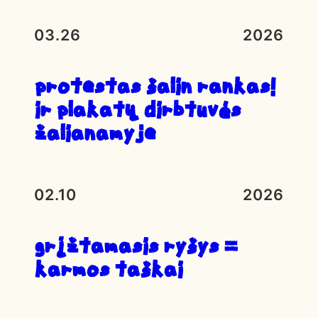
03.26
2026
Protestas ŠALIN RANKAS!
ir plakatų dirbtuvės
Žalianamyje
02.10
2026
Grįžtamasis ryšys =
karmos taškai