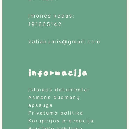
Įmonės kodas:
191665142
zalianamis@gmail.com
informacija
Įstaigos dokumentai
Asmens duomenų
apsauga
Privatumo politika
Korupcijos prevencija
Biudžeto vykdymo