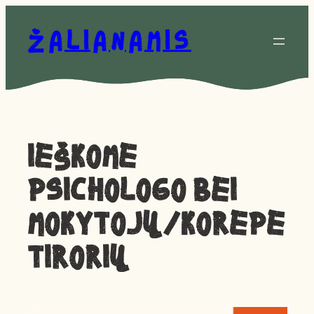
Eiti
prie
Žalianamis
turinio
Ieškome
psichologo bei
mokytojų/korepe
tirorių