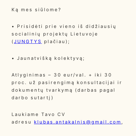
Ką mes siūlome?
• Prisidėti prie vieno iš didžiausių
socialinių projektų Lietuvoje
(
JUNGTYS
plačiau);
• Jaunatvišką kolektyvą;
Atlyginimas – 30 eur/val. + iki 30
proc. už pasirengimą konsultacijai ir
dokumentų tvarkymą (darbas pagal
darbo sutartį)
Laukiame Tavo CV
adresu
klubas.antakalnis@gmail.com
,