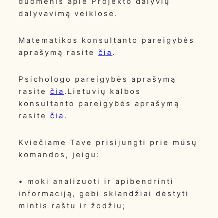
duomenis apie Projekto dalyvių
dalyvavimą veiklose.
Matematikos konsultanto pareigybės
aprašymą rasite
čia
.
Psichologo pareigybės aprašymą
rasite
čia
.Lietuvių kalbos
konsultanto pareigybės aprašymą
rasite
čia
.
Kviečiame Tave prisijungti prie mūsų
komandos, jeigu:
• moki analizuoti ir apibendrinti
informaciją, gebi sklandžiai dėstyti
mintis raštu ir žodžiu;