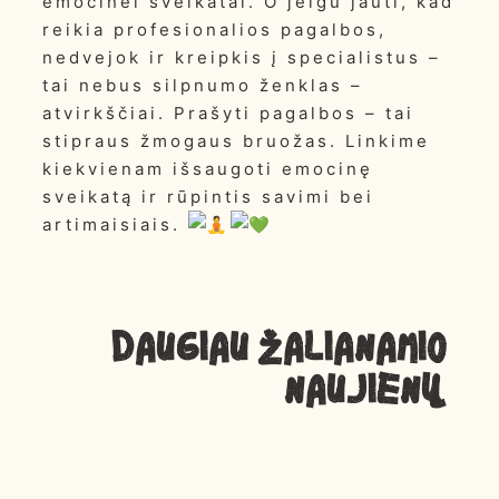
emocinei sveikatai. O jeigu jauti, kad
reikia profesionalios pagalbos,
nedvejok ir kreipkis į specialistus –
tai nebus silpnumo ženklas –
atvirkščiai. Prašyti pagalbos – tai
stipraus žmogaus bruožas. Linkime
kiekvienam išsaugoti emocinę
sveikatą ir rūpintis savimi bei
artimaisiais.
Daugiau ŽALIANAMIO
NAUJIENŲ