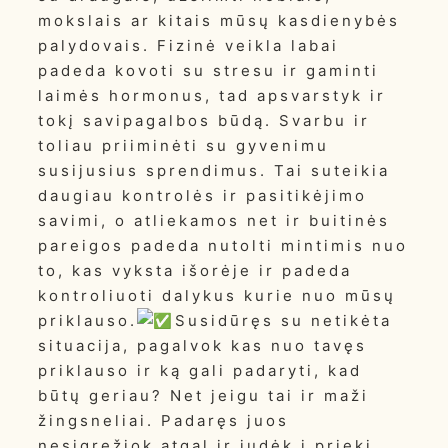
mokslais ar kitais mūsų kasdienybės
palydovais. Fizinė veikla labai
padeda kovoti su stresu ir gaminti
laimės hormonus, tad apsvarstyk ir
tokį savipagalbos būdą. Svarbu ir
toliau priiminėti su gyvenimu
susijusius sprendimus. Tai suteikia
daugiau kontrolės ir pasitikėjimo
savimi, o atliekamos net ir buitinės
pareigos padeda nutolti mintimis nuo
to, kas vyksta išorėje ir padeda
kontroliuoti dalykus kurie nuo mūsų
priklauso.
Susidūręs su netikėta
situacija, pagalvok kas nuo tavęs
priklauso ir ką gali padaryti, kad
būtų geriau? Net jeigu tai ir maži
žingsneliai. Padaręs juos
nesigręžiok atgal ir judėk į priekį.