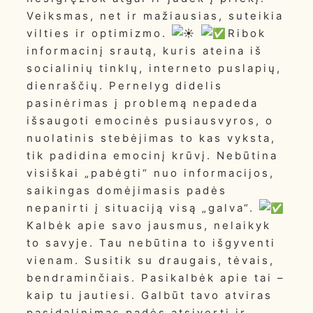
Veiksmas, net ir mažiausias, suteikia
vilties ir optimizmo.
Ribok
informacinį srautą, kuris ateina iš
socialinių tinklų, interneto puslapių,
dienraščių. Pernelyg didelis
pasinėrimas į problemą nepadeda
išsaugoti emocinės pusiausvyros, o
nuolatinis stebėjimas to kas vyksta,
tik padidina emocinį krūvį. Nebūtina
visiškai „pabėgti“ nuo informacijos,
saikingas domėjimasis padės
nepanirti į situaciją visą „galva“.
Kalbėk apie savo jausmus, nelaikyk
to savyje. Tau nebūtina to išgyventi
vienam. Susitik su draugais, tėvais,
bendraminčiais. Pasikalbėk apie tai –
kaip tu jautiesi. Galbūt tavo atviras
pasidalinimas padės atsiverti ir