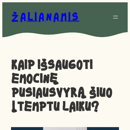
Eiti
prie
Žalianamis
turinio
Kaip išsaugoti
emocinę
pusiausvyrą šiuo
įtemptu laiku?