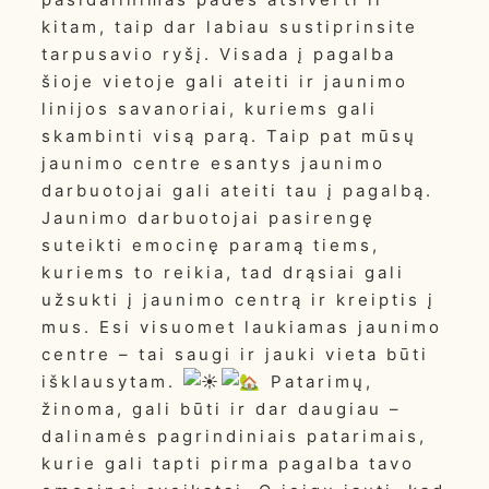
kitam, taip dar labiau sustiprinsite
tarpusavio ryšį. Visada į pagalba
šioje vietoje gali ateiti ir jaunimo
linijos savanoriai, kuriems gali
skambinti visą parą. Taip pat mūsų
jaunimo centre esantys jaunimo
darbuotojai gali ateiti tau į pagalbą.
Jaunimo darbuotojai pasirengę
suteikti emocinę paramą tiems,
kuriems to reikia, tad drąsiai gali
užsukti į jaunimo centrą ir kreiptis į
mus. Esi visuomet laukiamas jaunimo
centre – tai saugi ir jauki vieta būti
išklausytam.
Patarimų,
žinoma, gali būti ir dar daugiau –
dalinamės pagrindiniais patarimais,
kurie gali tapti pirma pagalba tavo