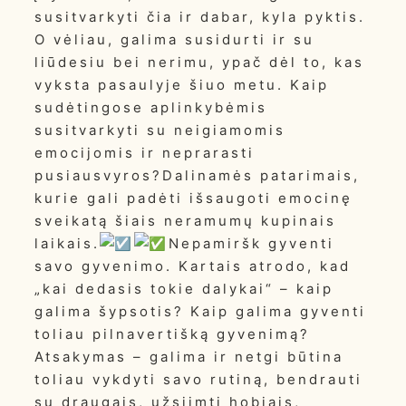
susitvarkyti čia ir dabar, kyla pyktis.
O vėliau, galima susidurti ir su
liūdesiu bei nerimu, ypač dėl to, kas
vyksta pasaulyje šiuo metu. Kaip
sudėtingose aplinkybėmis
susitvarkyti su neigiamomis
emocijomis ir neprarasti
pusiausvyros?Dalinamės patarimais,
kurie gali padėti išsaugoti emocinę
sveikatą šiais neramumų kupinais
laikais.
Nepamiršk gyventi
savo gyvenimo. Kartais atrodo, kad
„kai dedasis tokie dalykai“ – kaip
galima šypsotis? Kaip galima gyventi
toliau pilnavertišką gyvenimą?
Atsakymas – galima ir netgi būtina
toliau vykdyti savo rutiną, bendrauti
su draugais, užsiimti hobiais,