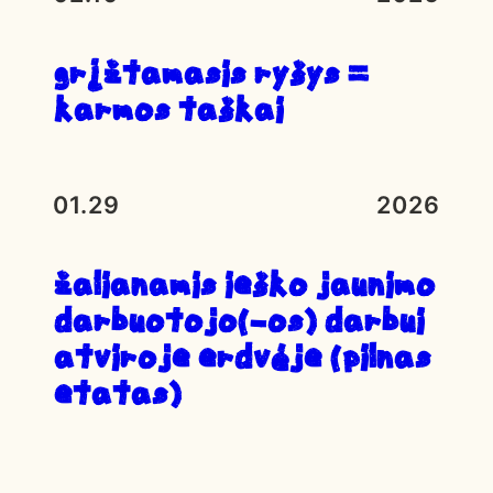
Grįžtamasis ryšys =
karmos taškai
01.29
2026
ŽALIANAMIS IEŠKO JAUNIMO
DARBUOTOJO(-OS) DARBUI
ATVIROJE ERDVĖJE (PILNAS
ETATAS)