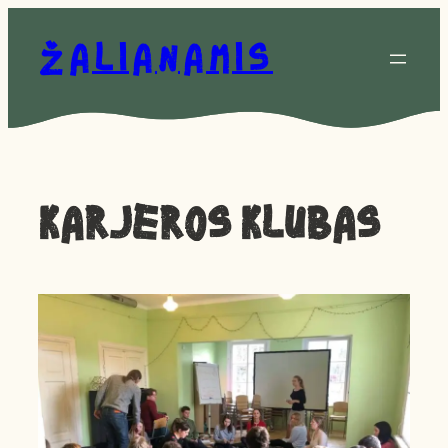
Eiti
prie
Žalianamis
turinio
Karjeros klubas