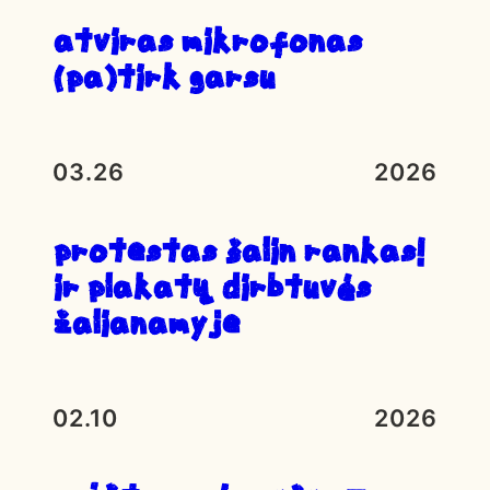
atviras mikrofonas
(pa)tirk garsu
03.26
2026
Protestas ŠALIN RANKAS!
ir plakatų dirbtuvės
Žalianamyje
02.10
2026