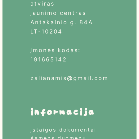
atviras
jaunimo centras
Antakalnio g. 84A
LT-10204
Įmonės kodas:
191665142
zalianamis@gmail.com
informacija
Įstaigos dokumentai
Asmens duomenų