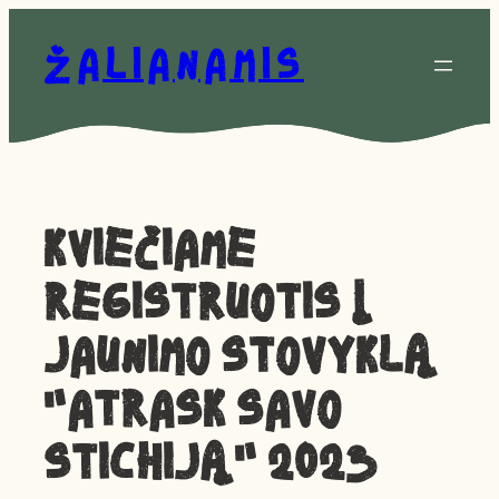
Eiti
prie
Žalianamis
turinio
Kviečiame
registruotis į
jaunimo stovyklą
„Atrask savo
stichiją” 2023