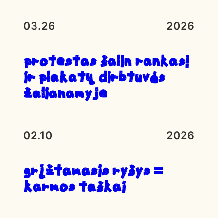
03.26
2026
Protestas ŠALIN RANKAS!
ir plakatų dirbtuvės
Žalianamyje
02.10
2026
Grįžtamasis ryšys =
karmos taškai