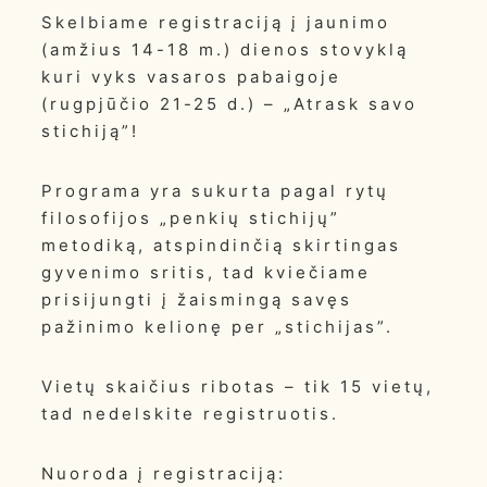
Skelbiame registraciją į jaunimo
(amžius 14-18 m.) dienos stovyklą
kuri vyks vasaros pabaigoje
(rugpjūčio 21-25 d.) – „Atrask savo
stichiją”!
Programa yra sukurta pagal rytų
filosofijos „penkių stichijų”
metodiką, atspindinčią skirtingas
gyvenimo sritis, tad kviečiame
prisijungti į žaismingą savęs
pažinimo kelionę per „stichijas”.
Vietų skaičius ribotas – tik 15 vietų,
tad nedelskite registruotis.
Nuoroda į registraciją: