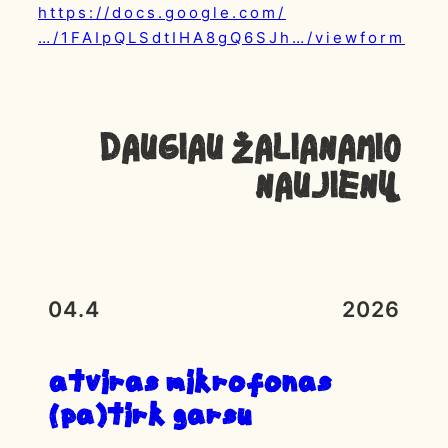
https://docs.google.com/
…/1FAIpQLSdtIHA8gQ6SJh…/viewform
Daugiau ŽALIANAMIO
NAUJIENŲ
04.4
2026
atviras mikrofonas
(pa)tirk garsu