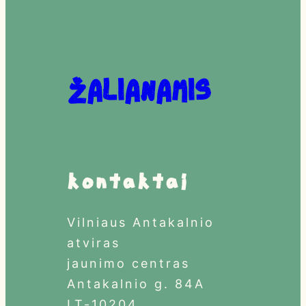
Žalianamis
Kontaktai
Vilniaus Antakalnio
atviras
jaunimo centras
Antakalnio g. 84A
LT-10204