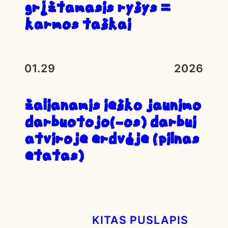
Grįžtamasis ryšys =
karmos taškai
01.29
2026
ŽALIANAMIS IEŠKO JAUNIMO
DARBUOTOJO(-OS) DARBUI
ATVIROJE ERDVĖJE (PILNAS
ETATAS)
KITAS PUSLAPIS