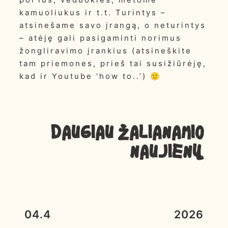
kamuoliukus ir t.t. Turintys –
atsinešame savo įrangą, o neturintys
– atėję gali pasigaminti norimus
žongliravimo įrankius (atsineškite
tam priemones, prieš tai susižiūrėję,
kad ir Youtube ‘how to..’) 🙂
Daugiau ŽALIANAMIO
NAUJIENŲ
04.4
2026