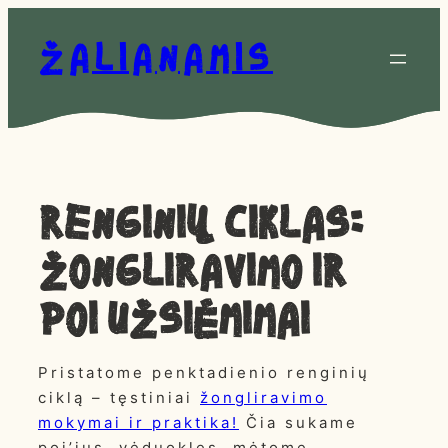
Eiti
prie
Žalianamis
turinio
Renginių ciklas:
Žongliravimo ir
poi užsiėmimai
Pristatome penktadienio renginių
ciklą – tęstiniai
žongliravimo
mokymai ir praktika!
Čia sukame
poi’ius, vėduokles, mėtome