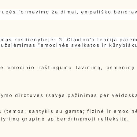
grupės formavimo žaidimai, empatiško bendra
mas kasdienybėje: G. Claxton’o teorija pare
 užsiėmimas “emocinės sveikatos ir kūrybišk
e emocinio raštingumo lavinimą, asmeninę 
ymo dirbtuvės (savęs pažinimas per veidoskait
 (temos: santykis su gamta; fizinė ir emocinė 
atyrimų grupinė apibendrinamoji refleksija.