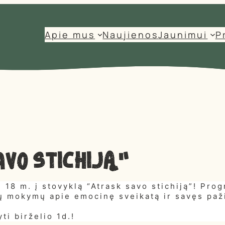
Apie mus
Naujienos
Jaunimui
P
vo stichiją”
 18 m. į stovyklą “Atrask savo stichiją”! Pro
ių mokymų apie emocinę sveikatą ir savęs paž
ti birželio 1d.!