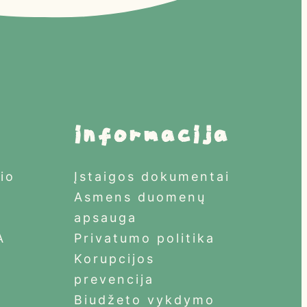
i
informacija
io
Įstaigos dokumentai
Asmens duomenų
apsauga
A
Privatumo politika
Korupcijos
prevencija
Biudžeto vykdymo