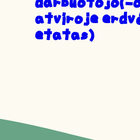
DARBUOTOJO(-O
ATVIROJE ERDVĖ
ETATAS)