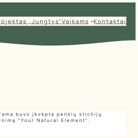
rojektas „Jungtys“
Vaikams
Kontaktai
grama buvo įkvėpta penkių stichijų
inimą “Your Natural Element”.