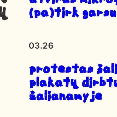
NŲ
(pa)tirk garsu
03.26
Protestas ŠALI
plakatų dirbt
Žalianamyje