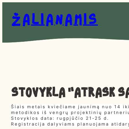
Eiti
prie
Žalianamis
turinio
Stovykla „Atrask sa
Šiais metais kviečiame jaunimą nuo 14 iki
metodikos iš vengrų projektinių partner
Stovyklos data: rugpjūčio 21-25 d.
Registracija dalyviams planuojama atidary