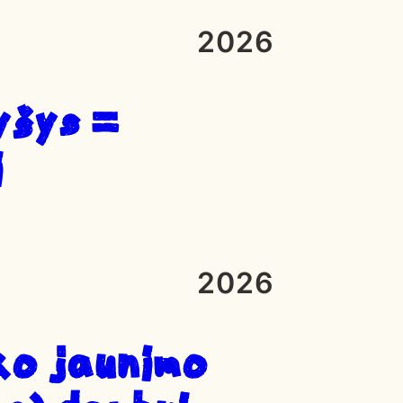
2026
yšys =
i
2026
KO JAUNIMO