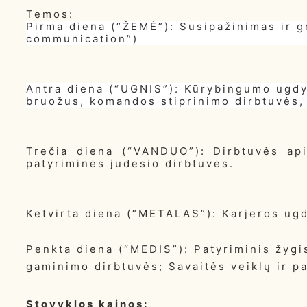
Temos:
Pirma diena (“ŽEMĖ”): Susipažinimas ir 
communication”)
Antra diena (“UGNIS”): Kūrybingumo ugdy
bruožus, komandos stiprinimo dirbtuvės,
Trečia diena (“VANDUO”): Dirbtuvės api
patyriminės judesio dirbtuvės.
Ketvirta diena (“METALAS”): Karjeros ugd
Penkta diena (“MEDIS”): Patyriminis žygis
gaminimo dirbtuvės; Savaitės veiklų ir p
Stovyklos kainos: