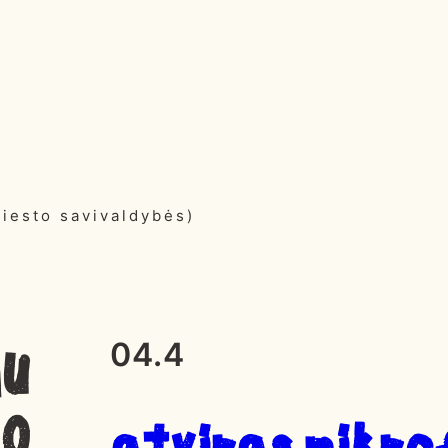
miesto savivaldybės)
04.4
au
IO
atviras mikro