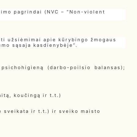
vimo pagrindai (NVC – “Non-violent
mti užsiėmimai apie kūrybingo žmogaus
umo sąsaja kasdienybėje”.
psichohigieną (darbo-poilsio balansas);
ą, koučingą ir t.t.)
sveikata ir t.t.) ir sveiko maisto