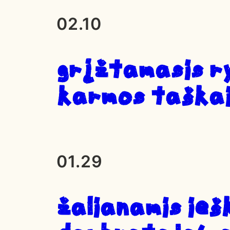
02.10
Grįžtamasis r
karmos taška
01.29
ŽALIANAMIS IEŠ