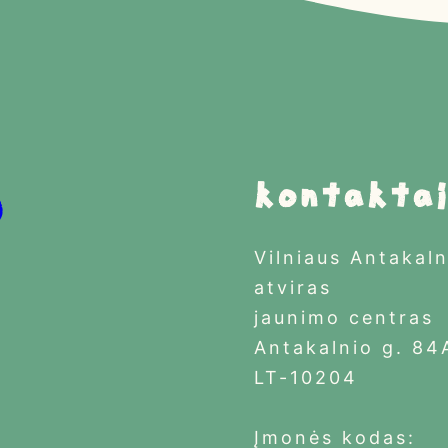
s
Kontakta
Vilniaus Antakaln
atviras
jaunimo centras
Antakalnio g. 84
LT-10204
Įmonės kodas: