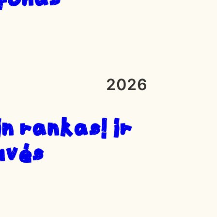
2026
N RANKAS! ir
uvės