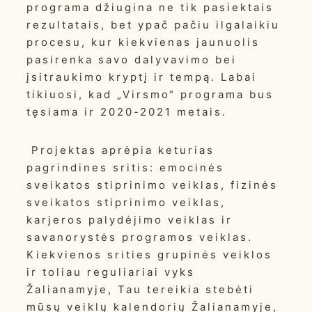
programa džiugina ne tik pasiektais
rezultatais, bet ypač pačiu ilgalaikiu
procesu, kur kiekvienas jaunuolis
pasirenka savo dalyvavimo bei
įsitraukimo kryptį ir tempą. Labai
tikiuosi, kad „Virsmo“ programa bus
tęsiama ir 2020-2021 metais.
Projektas aprėpia keturias
pagrindines sritis: emocinės
sveikatos stiprinimo veiklas, fizinės
sveikatos stiprinimo veiklas,
karjeros palydėjimo veiklas ir
savanorystės programos veiklas.
Kiekvienos srities grupinės veiklos
ir toliau reguliariai vyks
Žalianamyje, Tau tereikia stebėti
mūsų veiklų kalendorių Žalianamyje,