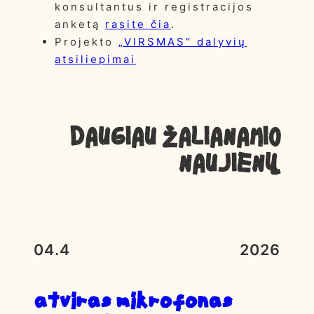
konsultantus ir registracijos
anketą
rasite čia
.
Projekto
„VIRSMAS“ dalyvių
atsiliepimai
Daugiau ŽALIANAMIO
NAUJIENŲ
04.4
2026
atviras mikrofonas