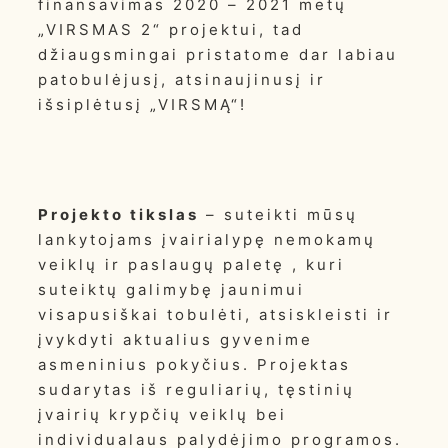
finansavimas 2020 – 2021 metų
„VIRSMAS 2“ projektui, tad
džiaugsmingai pristatome dar labiau
patobulėjusį, atsinaujinusį ir
išsiplėtusį „VIRSMĄ“!
Projekto tikslas
– suteikti mūsų
lankytojams įvairialypę nemokamų
veiklų ir paslaugų paletę , kuri
suteiktų galimybę jaunimui
visapusiškai tobulėti, atsiskleisti ir
įvykdyti aktualius gyvenime
asmeninius pokyčius. Projektas
sudarytas iš reguliarių, tęstinių
įvairių krypčių veiklų bei
individualaus palydėjimo programos.