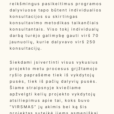
reikšmingus pasikeitimus programos
dalyviuose tapo būtent individualios
konsultacijos su skirtingas
konsultavimo metodikas taikančiais
konsultantais. Viso tokį individualų
darbą turėjo galimybę gauti virš 70
jaunuolių, kurie dalyvavo virš 250
konsultacijų.
Siekdami įsivertinti visus vykusius
projekto metu procesus grįžtamojo
ryšio paprašėme tiek iš vykdytojų
pusės, tiek iš pačių dalyvių pusės.
Šiame straipsnyje kviečiame
apžvelgti kelių projekto vykdytojų
atsiliepimus apie tai, koks buvo
“VIRSMAS” jų akimis bei ką šis
projektas suteikė jiems asmeniškai.