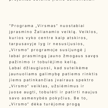
“Programa „Virsmas” nuostabiai
įprasmino Žalianamio veiklą. Veiklos,
kurios vyko centre kaip atskiros,
tarpusavyje lyg ir nesusijusios,
„Virsmo“ programoje susijungė į
labai prasmingą jauno žmogaus savęs
pažinimo ir tobulėjimo kelią.
Labai džiaugiuosi, kad suteikėme
jaunuoliams galimybę patiems rinktis
jiems patinkančias įvairaus spektro
„Virsmo“ veiklas, užsiėmimus ir
juose augti, tobulėti ir patirti naujus
savo asmenybės pokyčius. Be to,
„Virsmo“ dėka turėjome progą