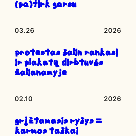
(pa)tirk garsu
03.26
2026
Protestas ŠALIN RANKAS!
ir plakatų dirbtuvės
Žalianamyje
02.10
2026
Grįžtamasis ryšys =
karmos taškai