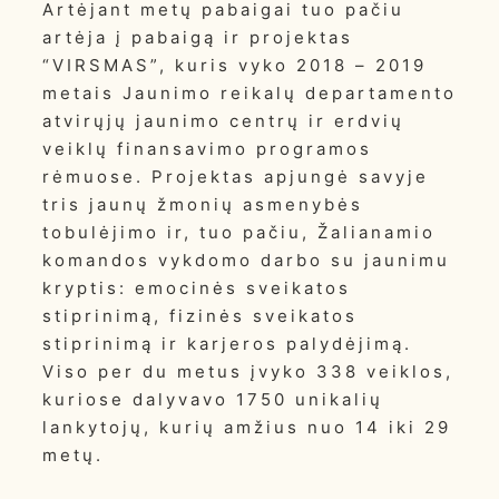
Artėjant metų pabaigai tuo pačiu
artėja į pabaigą ir projektas
“VIRSMAS”, kuris vyko 2018 – 2019
metais Jaunimo reikalų departamento
atvirųjų jaunimo centrų ir erdvių
veiklų finansavimo programos
rėmuose. Projektas apjungė savyje
tris jaunų žmonių asmenybės
tobulėjimo ir, tuo pačiu, Žalianamio
komandos vykdomo darbo su jaunimu
kryptis: emocinės sveikatos
stiprinimą, fizinės sveikatos
stiprinimą ir karjeros palydėjimą.
Viso per du metus įvyko 338 veiklos,
kuriose dalyvavo 1750 unikalių
lankytojų, kurių amžius nuo 14 iki 29
metų.