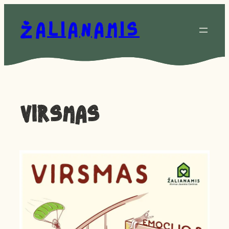
Eiti
prie
Žalianamis
turinio
Virsmas