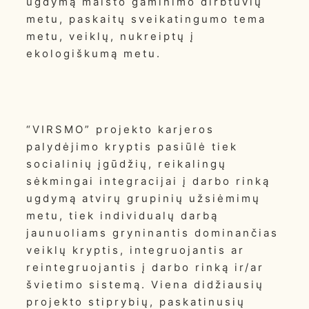
ugdymą maisto gaminimo dirbtuvių
metu, paskaitų sveikatingumo tema
metu, veiklų, nukreiptų į
ekologiškumą metu.
“VIRSMO” projekto karjeros
palydėjimo kryptis pasiūlė tiek
socialinių įgūdžių, reikalingų
sėkmingai integracijai į darbo rinką
ugdymą atvirų grupinių užsiėmimų
metu, tiek individualų darbą
jaunuoliams gryninantis dominančias
veiklų kryptis, integruojantis ar
reintegruojantis į darbo rinką ir/ar
švietimo sistemą. Viena didžiausių
projekto stiprybių, paskatinusių