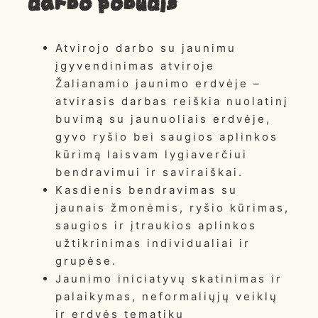
Darbo pobūdis
Atvirojo darbo su jaunimu
įgyvendinimas atviroje
Žalianamio jaunimo erdvėje –
atvirasis darbas reiškia nuolatinį
buvimą su jaunuoliais erdvėje,
gyvo ryšio bei saugios aplinkos
kūrimą laisvam lygiaverčiui
bendravimui ir saviraiškai.
Kasdienis bendravimas su
jaunais žmonėmis, ryšio kūrimas,
saugios ir įtraukios aplinkos
užtikrinimas individualiai ir
grupėse.
Jaunimo iniciatyvų skatinimas ir
palaikymas, neformaliųjų veiklų
ir erdvės tematikų