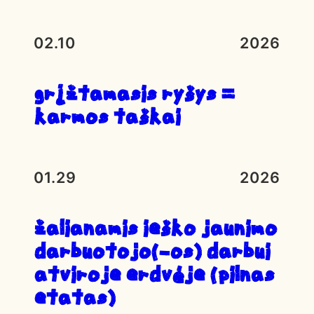
02.10
2026
Grįžtamasis ryšys =
karmos taškai
01.29
2026
ŽALIANAMIS IEŠKO JAUNIMO
DARBUOTOJO(-OS) DARBUI
ATVIROJE ERDVĖJE (PILNAS
ETATAS)