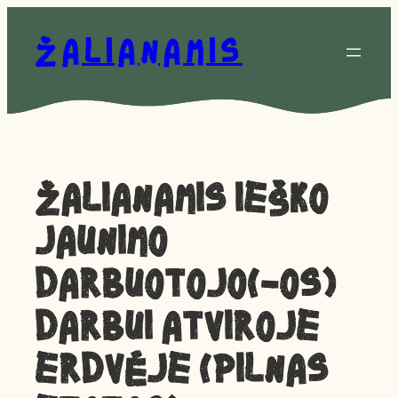
Eiti
prie
Žalianamis
turinio
ŽALIANAMIS IEŠKO
JAUNIMO
DARBUOTOJO(-OS)
DARBUI ATVIROJE
ERDVĖJE (PILNAS