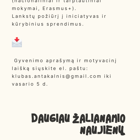
(nacionaliniai ir tarptautiniai
mokymai, Erasmus+).
Lankstų požiūrį į iniciatyvas ir
kūrybinius sprendimus.
Gyvenimo aprašymą ir motyvacinį
laišką siųskite el. paštu:
klubas.antakalnis@gmail.com iki
vasario 5 d.
Daugiau ŽALIANAMIO
NAUJIENŲ