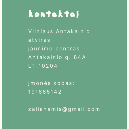
Kontaktai
Vilniaus Antakalnio
atviras
jaunimo centras
Antakalnio g. 84A
LT-10204
Įmonės kodas:
191665142
zalianamis@gmail.com