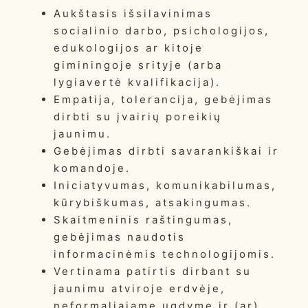
Aukštasis išsilavinimas
socialinio darbo, psichologijos,
edukologijos ar kitoje
giminingoje srityje (arba
lygiavertė kvalifikacija).
Empatija, tolerancija, gebėjimas
dirbti su įvairių poreikių
jaunimu.
Gebėjimas dirbti savarankiškai ir
komandoje.
Iniciatyvumas, komunikabilumas,
kūrybiškumas, atsakingumas.
Skaitmeninis raštingumas,
gebėjimas naudotis
informacinėmis technologijomis.
Vertinama patirtis dirbant su
jaunimu atviroje erdvėje,
neformaliajame ugdyme ir (ar)