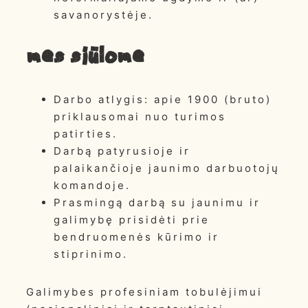
savanorystėje.
Mes siūlome
Darbo atlygis: apie 1900 (bruto)
priklausomai nuo turimos
patirties.
Darbą patyrusioje ir
palaikančioje jaunimo darbuotojų
komandoje.
Prasmingą darbą su jaunimu ir
galimybę prisidėti prie
bendruomenės kūrimo ir
stiprinimo.
Galimybes profesiniam tobulėjimui